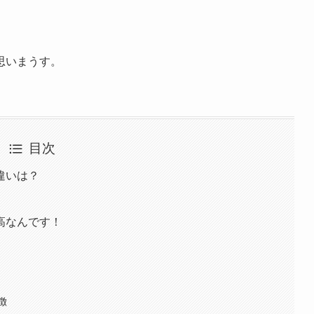
思いまうす。
目次
違いは？
高なんです！
徴